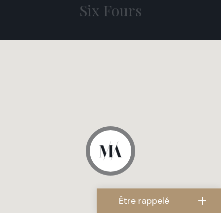
Six Fours
Être rappelé